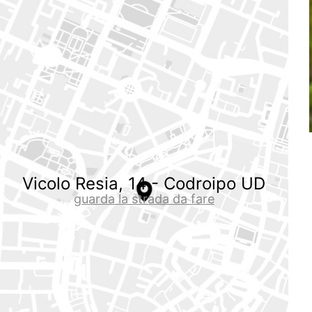
Vicolo Resia, 14 - Codroipo UD
guarda la strada da fare