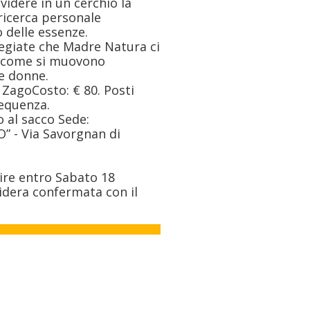
dere in un cerchio la
 ricerca personale
 delle essenze.
egiate che Madre Natura ci
 come si muovono
re donne.
 ZagoCosto: € 80. Posti
requenza.
o al sacco Sede:
 - Via Savorgnan di
ire entro Sabato 18
sidera confermata con il