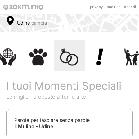
privacy
-
cookies
-
accedi
Udine
cambia
I tuoi Momenti Speciali
Le migliori proposte attorno a te
Parole per lasciare senza parole
Il Mulino - Udine