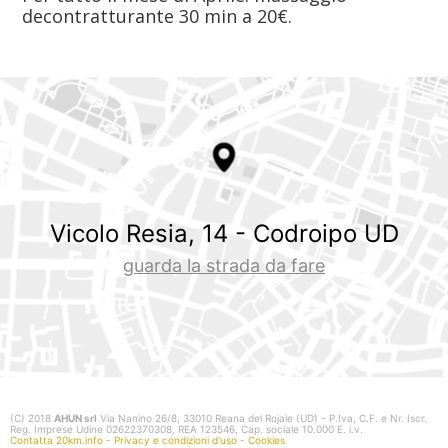
decontratturante 30 min a 20€.
Vicolo Resia, 14 - Codroipo UD
guarda la strada da fare
(C) 2018
AHUN srl
Via Nanino 26/8, 33010 Reana del Rojale (UD) - P.Iva, C.F. e Nr. Iscr.
Reg. Imprese Udine 02622370308, REA 123546, Cap. sociale 10.000 E. i.v.
Contatta 20km.info
-
Privacy e condizioni d'uso
-
Cookies