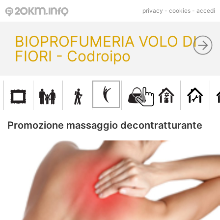
privacy
-
cookies
-
accedi
BIOPROFUMERIA VOLO DI
FIORI - Codroipo
Promozione massaggio decontratturante