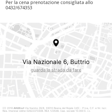
Per la cena prenotazione consigliata allo
0432/674353
Via Nazionale 6, Buttrio
guarda la strada da fare
(C) 2018
AHUN srl
Via Nanino 26/8, 33010 Reana del Rojale (UD) - P.Iva, C.F. e Nr. Iscr.
Reg. Imprese Udine 02622370308, REA 123546, Cap. sociale 10.000 E. i.v.