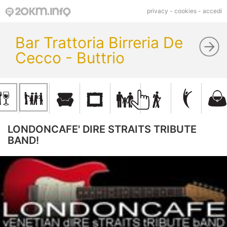
privacy
-
cookies
-
accedi
Bar Trattoria Birreria De
Cecco - Buttrio
LONDONCAFE' DIRE STRAITS TRIBUTE
BAND!