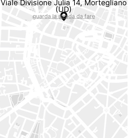
Viale Divisione Julia 14, Mortegliano
(UD)
guarda la strada da fare