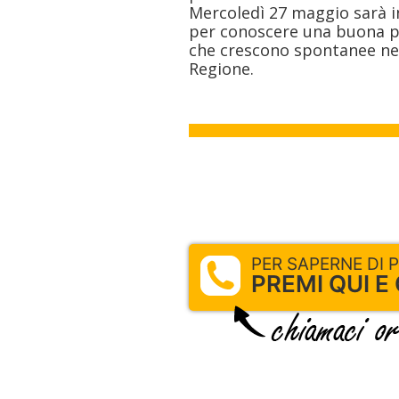
Mercoledì 27 maggio sarà in
per conoscere una buona pa
che crescono spontanee nei 
Regione.
PER SAPERNE DI PIU
PREMI QUI E