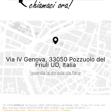
Via IV Genova, 33050 Pozzuolo del
Friuli UD, Italia
guarda la strada da fare
(C) 2018
AHUN srl
Via Nanino 26/8, 33010 Reana del Rojale (UD) - P.Iva, C.F. e Nr. Iscr.
Reg. Imprese Udine 02622370308, REA 123546, Cap. sociale 10.000 E. i.v.
Contatta 20km.info
-
Privacy e condizioni d'uso
-
Cookies