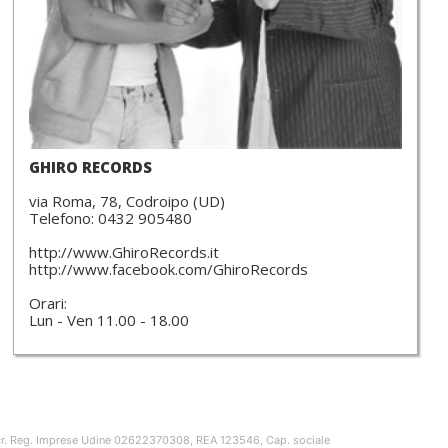
GHIRO RECORDS
via Roma, 78, Codroipo (UD)
Telefono: 0432 905480
http://www.GhiroRecords.it
http://www.facebook.com/GhiroRecords
Orari:
Lun - Ven 11.00 - 18.00
Iscr. Reg. Imprese Udine 02622370308, REA 123546, Cap. sociale