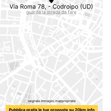
Via Roma 78, - Codroipo (UD)
guarda la strada da fare
segnala immagini inappropriate
Pubblica gratis le tue proposte su 20km.info