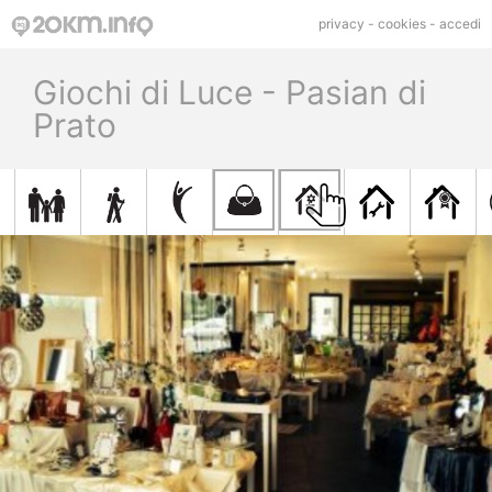
privacy
-
cookies
-
accedi
Giochi di Luce - Pasian di
Prato