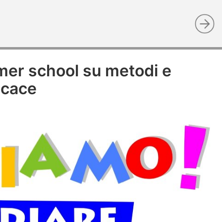
mer school su metodi e
icace