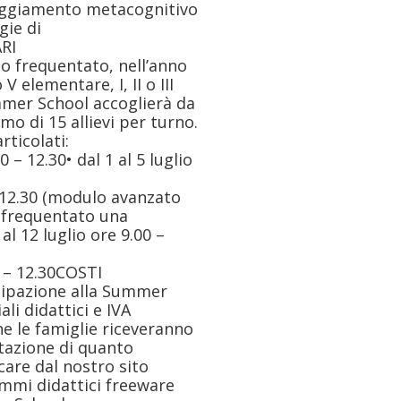
tteggiamento metacognitivo
gie di
RI
o frequentato, nell’anno
V elementare, I, II o III
mer School accoglierà da
o di 15 allievi per turno.
rticolati:
0 – 12.30• dal 1 al 5 luglio
 – 12.30 (modulo avanzato
à frequentato una
al 12 luglio ore 9.00 –
0 – 12.30COSTI
ecipazione alla Summer
li didattici e IVA
he le famiglie riceveranno
utazione di quanto
are dal nostro sito
ammi didattici freeware