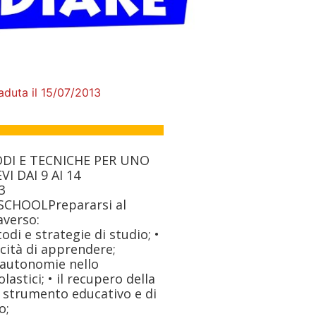
aduta il 15/07/2013
I E TECNICHE PER UNO
I DAI 9 AI 14
3
SCHOOLPrepararsi al
averso:
odi e strategie di studio; •
cità di apprendere;
i autonomie nello
astici; • il recupero della
 strumento educativo e di
o;