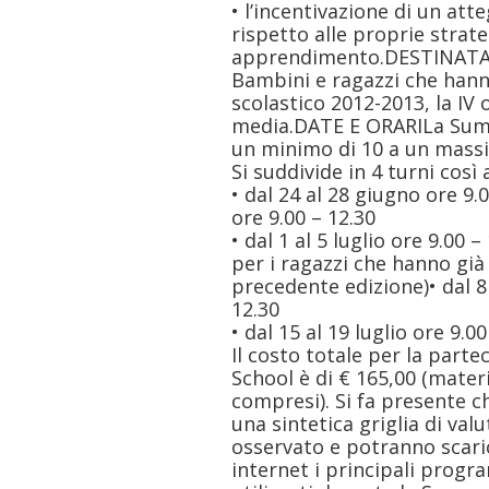
• l’incentivazione di un a
rispetto alle proprie strate
apprendimento.DESTINATA
Bambini e ragazzi che hann
scolastico 2012-2013, la IV o 
media.DATE E ORARILa Sum
un minimo di 10 a un massim
Si suddivide in 4 turni così a
• dal 24 al 28 giugno ore 9.0
ore 9.00 – 12.30
• dal 1 al 5 luglio ore 9.00
per i ragazzi che hanno gi
precedente edizione)• dal 8 
12.30
• dal 15 al 19 luglio ore 9.0
Il costo totale per la part
School è di € 165,00 (materia
compresi). Si fa presente c
una sintetica griglia di val
osservato e potranno scaric
internet i principali progr