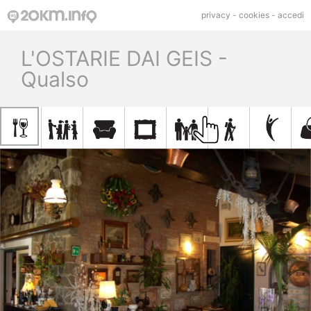
privacy
-
cookies
-
accedi
L'OSTARIE DAI GEIS -
Qualso