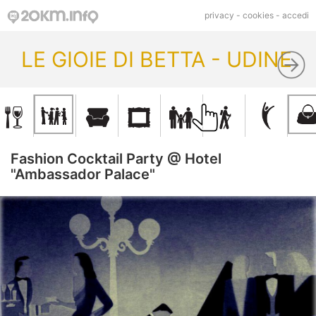
privacy
-
cookies
-
accedi
LE GIOIE DI BETTA - UDINE
Fashion Cocktail Party @ Hotel
"Ambassador Palace"