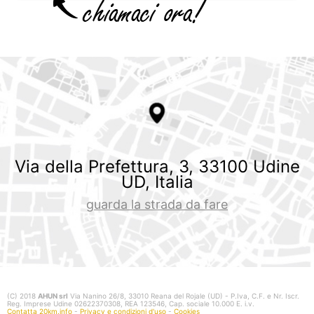
Via della Prefettura, 3, 33100 Udine
UD, Italia
guarda la strada da fare
(C) 2018
AHUN srl
Via Nanino 26/8, 33010 Reana del Rojale (UD) - P.Iva, C.F. e Nr. Iscr.
Reg. Imprese Udine 02622370308, REA 123546, Cap. sociale 10.000 E. i.v.
Contatta 20km.info
-
Privacy e condizioni d'uso
-
Cookies