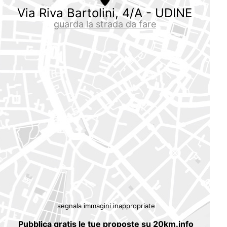
Via Riva Bartolini, 4/A - UDINE
guarda la strada da fare
segnala immagini inappropriate
Pubblica gratis le tue proposte su 20km.info