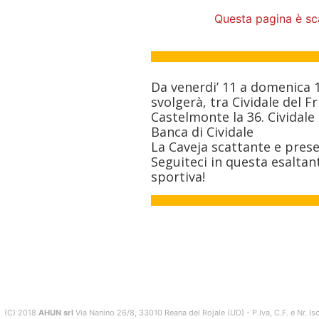
Questa pagina è sc
Da venerdi’ 11 a domenica 
svolgerà, tra Cividale del Fr
Castelmonte la 36. Cividal
Banca di Cividale
La Caveja scattante e pres
Seguiteci in questa esaltan
sportiva!
(C) 2018
AHUN srl
Via Nanino 26/8, 33010 Reana del Rojale (UD) - P.Iva, C.F. e Nr. 