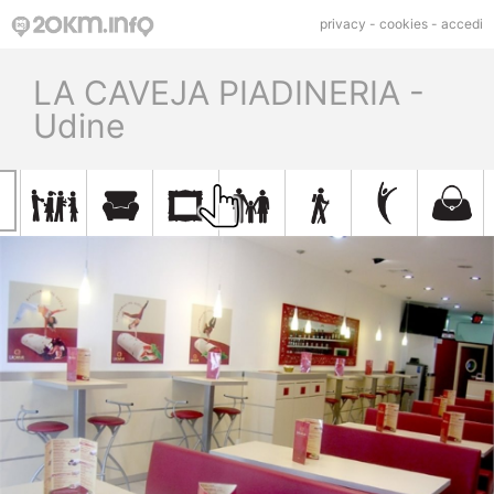
privacy
-
cookies
-
accedi
LA CAVEJA PIADINERIA -
Udine