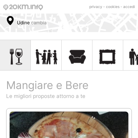
privacy
-
cookies
-
accedi
Udine
cambia
Mangiare e Bere
Le migliori proposte attorno a te